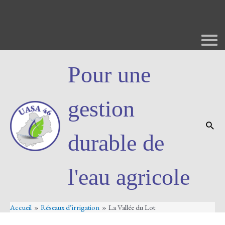
Pour une
gestion
durable de
l'eau agricole
Accueil
Réseaux d’irrigation
La Vallée du Lot