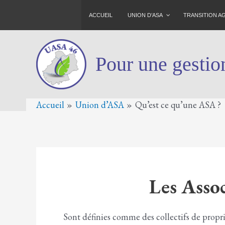
Aller
ACCUEIL
UNION D’ASA
TRANSITION 
au
contenu
Pour une gestion
Accueil
Union d’ASA
Qu’est ce qu’une ASA ?
Les Asso
Sont définies comme des collectifs de proprié