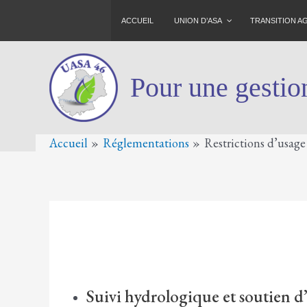
Aller
ACCUEIL
UNION D’ASA
TRANSITION 
au
contenu
Pour une gestion
Accueil
Réglementations
Restrictions d’usage
Suivi hydrologique et soutien d